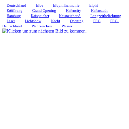
Deutschland
Elbe
Elbphilharmonie
Elphi
Eröffnung
Grand Opening
Hafencity
Hafenstadt
Hamburg
Kaispeicher
Kaispeicher A
Langzeitbelichtung
Laser
Lichtshow
Nacht
Opening
PRG
PRG-
Deutschland
Wahrzeichen
Wasser