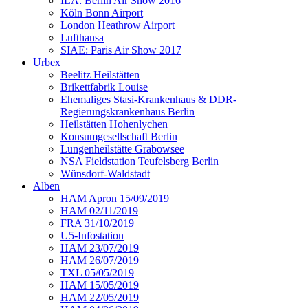
ILA: Berlin Air Show 2016
Köln Bonn Airport
London Heathrow Airport
Lufthansa
SIAE: Paris Air Show 2017
Urbex
Beelitz Heilstätten
Brikettfabrik Louise
Ehemaliges Stasi-Krankenhaus & DDR-
Regierungskrankenhaus Berlin
Heilstätten Hohenlychen
Konsumgesellschaft Berlin
Lungenheilstätte Grabowsee
NSA Fieldstation Teufelsberg Berlin
Wünsdorf-Waldstadt
Alben
HAM Apron 15/09/2019
HAM 02/11/2019
FRA 31/10/2019
U5-Infostation
HAM 23/07/2019
HAM 26/07/2019
TXL 05/05/2019
HAM 15/05/2019
HAM 22/05/2019