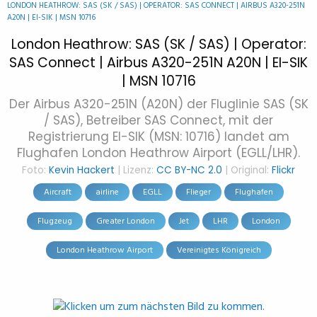
LONDON HEATHROW: SAS (SK / SAS) | OPERATOR: SAS CONNECT | AIRBUS A320-251N
A20N | EI-SIK | MSN 10716
London Heathrow: SAS (SK / SAS) | Operator:
SAS Connect | Airbus A320-251N A20N | EI-SIK
| MSN 10716
Der Airbus A320-251N (A20N) der Fluglinie SAS (SK
/ SAS), Betreiber SAS Connect, mit der
Registrierung EI-SIK (MSN: 10716) landet am
Flughafen London Heathrow Airport (EGLL/LHR).
Foto:
Kevin Hackert
| Lizenz:
CC BY-NC 2.0
| Original:
Flickr
Aircraft
airline
EGLL
Flieger
Flughafen
Flugzeug
Greater London
Jet
LHR
London
London Heathrow Airport
Vereinigtes Königreich