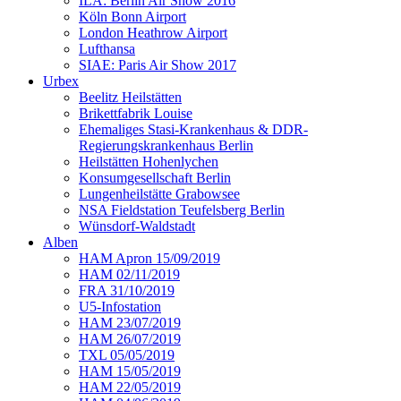
ILA: Berlin Air Show 2016
Köln Bonn Airport
London Heathrow Airport
Lufthansa
SIAE: Paris Air Show 2017
Urbex
Beelitz Heilstätten
Brikettfabrik Louise
Ehemaliges Stasi-Krankenhaus & DDR-
Regierungskrankenhaus Berlin
Heilstätten Hohenlychen
Konsumgesellschaft Berlin
Lungenheilstätte Grabowsee
NSA Fieldstation Teufelsberg Berlin
Wünsdorf-Waldstadt
Alben
HAM Apron 15/09/2019
HAM 02/11/2019
FRA 31/10/2019
U5-Infostation
HAM 23/07/2019
HAM 26/07/2019
TXL 05/05/2019
HAM 15/05/2019
HAM 22/05/2019