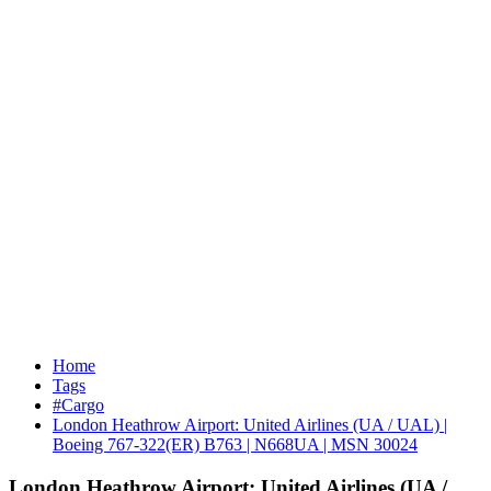
Home
Tags
#Cargo
London Heathrow Airport: United Airlines (UA / UAL) |
Boeing 767-322(ER) B763 | N668UA | MSN 30024
London Heathrow Airport: United Airlines (UA /