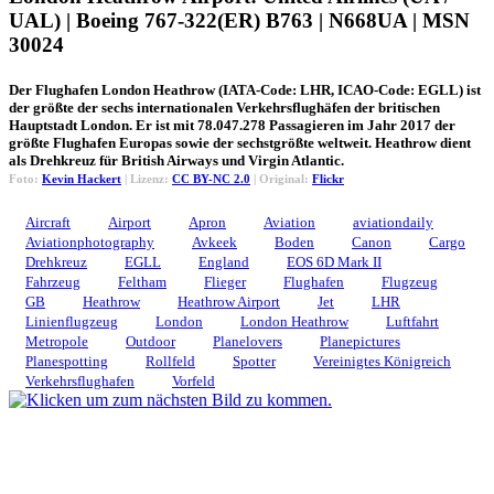
UAL) | Boeing 767-322(ER) B763 | N668UA | MSN
30024
Der Flughafen London Heathrow (IATA-Code: LHR, ICAO-Code: EGLL) ist
der größte der sechs internationalen Verkehrsflughäfen der britischen
Hauptstadt London. Er ist mit 78.047.278 Passagieren im Jahr 2017 der
größte Flughafen Europas sowie der sechstgrößte weltweit. Heathrow dient
als Drehkreuz für British Airways und Virgin Atlantic.
Foto:
Kevin Hackert
| Lizenz:
CC BY-NC 2.0
| Original:
Flickr
Aircraft
Airport
Apron
Aviation
aviationdaily
Aviationphotography
Avkeek
Boden
Canon
Cargo
Drehkreuz
EGLL
England
EOS 6D Mark II
Fahrzeug
Feltham
Flieger
Flughafen
Flugzeug
GB
Heathrow
Heathrow Airport
Jet
LHR
Linienflugzeug
London
London Heathrow
Luftfahrt
Metropole
Outdoor
Planelovers
Planepictures
Planespotting
Rollfeld
Spotter
Vereinigtes Königreich
Verkehrsflughafen
Vorfeld