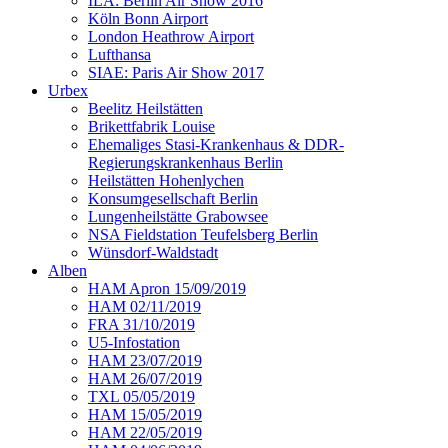
ILA: Berlin Air Show 2016
Köln Bonn Airport
London Heathrow Airport
Lufthansa
SIAE: Paris Air Show 2017
Urbex
Beelitz Heilstätten
Brikettfabrik Louise
Ehemaliges Stasi-Krankenhaus & DDR-
Regierungskrankenhaus Berlin
Heilstätten Hohenlychen
Konsumgesellschaft Berlin
Lungenheilstätte Grabowsee
NSA Fieldstation Teufelsberg Berlin
Wünsdorf-Waldstadt
Alben
HAM Apron 15/09/2019
HAM 02/11/2019
FRA 31/10/2019
U5-Infostation
HAM 23/07/2019
HAM 26/07/2019
TXL 05/05/2019
HAM 15/05/2019
HAM 22/05/2019