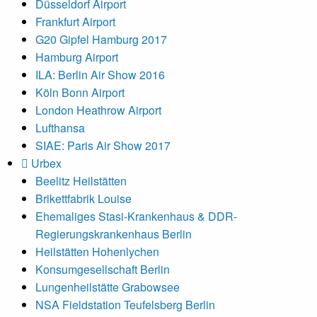
Düsseldorf Airport
Frankfurt Airport
G20 Gipfel Hamburg 2017
Hamburg Airport
ILA: Berlin Air Show 2016
Köln Bonn Airport
London Heathrow Airport
Lufthansa
SIAE: Paris Air Show 2017
Urbex
Beelitz Heilstätten
Brikettfabrik Louise
Ehemaliges Stasi-Krankenhaus & DDR-
Regierungskrankenhaus Berlin
Heilstätten Hohenlychen
Konsumgesellschaft Berlin
Lungenheilstätte Grabowsee
NSA Fieldstation Teufelsberg Berlin