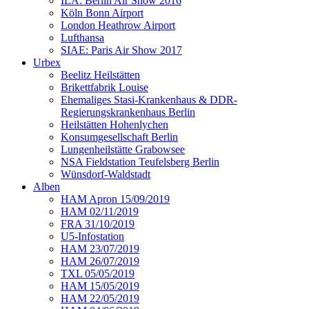
ILA: Berlin Air Show 2016
Köln Bonn Airport
London Heathrow Airport
Lufthansa
SIAE: Paris Air Show 2017
Urbex
Beelitz Heilstätten
Brikettfabrik Louise
Ehemaliges Stasi-Krankenhaus & DDR-
Regierungskrankenhaus Berlin
Heilstätten Hohenlychen
Konsumgesellschaft Berlin
Lungenheilstätte Grabowsee
NSA Fieldstation Teufelsberg Berlin
Wünsdorf-Waldstadt
Alben
HAM Apron 15/09/2019
HAM 02/11/2019
FRA 31/10/2019
U5-Infostation
HAM 23/07/2019
HAM 26/07/2019
TXL 05/05/2019
HAM 15/05/2019
HAM 22/05/2019