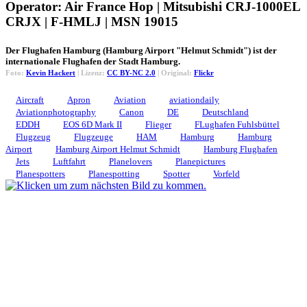
Operator: Air France Hop | Mitsubishi CRJ-1000EL
CRJX | F-HMLJ | MSN 19015
Der Flughafen Hamburg (Hamburg Airport "Helmut Schmidt") ist der
internationale Flughafen der Stadt Hamburg.
Foto:
Kevin Hackert
| Lizenz:
CC BY-NC 2.0
| Original:
Flickr
Aircraft
Apron
Aviation
aviationdaily
Aviationphotography
Canon
DE
Deutschland
EDDH
EOS 6D Mark II
Flieger
FLughafen Fuhlsbüttel
Flugzeug
Flugzeuge
HAM
Hamburg
Hamburg
Airport
Hamburg Airport Helmut Schmidt
Hamburg Flughafen
Jets
Luftfahrt
Planelovers
Planepictures
Planespotters
Planespotting
Spotter
Vorfeld