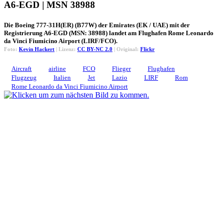
A6-EGD | MSN 38988
Die Boeing 777-31H(ER) (B77W) der Emirates (EK / UAE) mit der
Registrierung A6-EGD (MSN: 38988) landet am Flughafen Rome Leonardo
da Vinci Fiumicino Airport (LIRF/FCO).
Foto:
Kevin Hackert
| Lizenz:
CC BY-NC 2.0
| Original:
Flickr
Aircraft
airline
FCO
Flieger
Flughafen
Flugzeug
Italien
Jet
Lazio
LIRF
Rom
Rome Leonardo da Vinci Fiumicino Airport