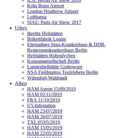
ILA: Berlin Air Show 2016
Köln Bonn Airport
London Heathrow Airport
Lufthansa
SIAE: Paris Air Show 2017
Urbex
Beelitz Heilstätten
Brikettfabrik Louise
Ehemaliges Stasi-Krankenhaus & DDR-
Regierungskrankenhaus Berlin
Heilstätten Hohenlychen
Konsumgesellschaft Berlin
Lungenheilstätte Grabowsee
NSA Fieldstation Teufelsberg Berlin
Wünsdorf-Waldstadt
Alben
HAM Apron 15/09/2019
HAM 02/11/2019
FRA 31/10/2019
U5-Infostation
HAM 23/07/2019
HAM 26/07/2019
TXL 05/05/2019
HAM 15/05/2019
HAM 22/05/2019