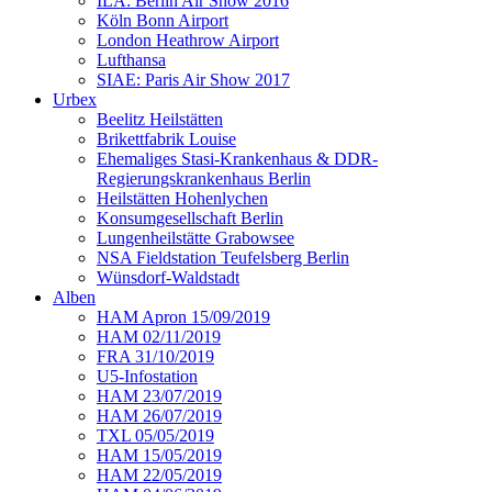
ILA: Berlin Air Show 2016
Köln Bonn Airport
London Heathrow Airport
Lufthansa
SIAE: Paris Air Show 2017
Urbex
Beelitz Heilstätten
Brikettfabrik Louise
Ehemaliges Stasi-Krankenhaus & DDR-
Regierungskrankenhaus Berlin
Heilstätten Hohenlychen
Konsumgesellschaft Berlin
Lungenheilstätte Grabowsee
NSA Fieldstation Teufelsberg Berlin
Wünsdorf-Waldstadt
Alben
HAM Apron 15/09/2019
HAM 02/11/2019
FRA 31/10/2019
U5-Infostation
HAM 23/07/2019
HAM 26/07/2019
TXL 05/05/2019
HAM 15/05/2019
HAM 22/05/2019