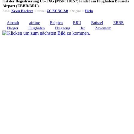
mit der Registrierung CS-TXG (MSN: 10157) landet am Flughafen Brussels
Airport (EBBR/BRU).
Foto:
Kevin Hackert
| Lizenz:
CC BY-NC 2.0
| Original:
Flickr
Aircraft
airline
Belgien
BRU
Brüssel
EBBR
Flieger
Flughafen
Flugzeug
Jet
Zaventem