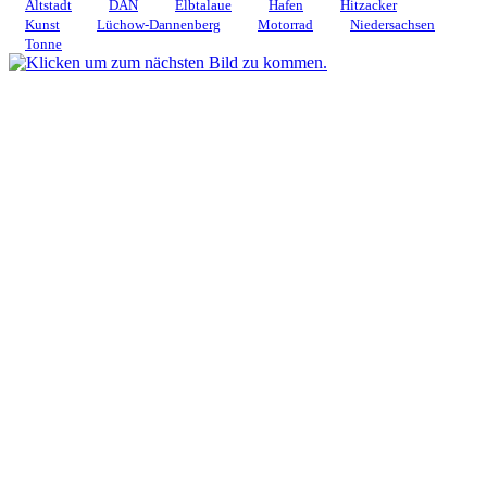
Altstadt
DAN
Elbtalaue
Hafen
Hitzacker
Kunst
Lüchow-Dannenberg
Motorrad
Niedersachsen
Tonne