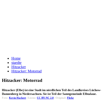
Home
staedte
Hitzacker
Hitzacker: Motorrad
Hitzacker: Motorrad
Hitzacker (Elbe) ist eine Stadt im nördlichen Teil des Landkreises Lüchow-
Dannenberg in Niedersachsen. Sie ist Teil der Samtgemeinde Elbtalaue.
Foto:
Kevin Hackert
| Lizenz:
CC BY-NC 2.0
| Original:
Flickr