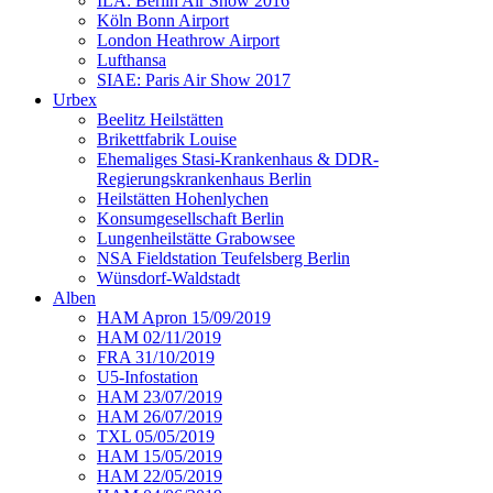
ILA: Berlin Air Show 2016
Köln Bonn Airport
London Heathrow Airport
Lufthansa
SIAE: Paris Air Show 2017
Urbex
Beelitz Heilstätten
Brikettfabrik Louise
Ehemaliges Stasi-Krankenhaus & DDR-
Regierungskrankenhaus Berlin
Heilstätten Hohenlychen
Konsumgesellschaft Berlin
Lungenheilstätte Grabowsee
NSA Fieldstation Teufelsberg Berlin
Wünsdorf-Waldstadt
Alben
HAM Apron 15/09/2019
HAM 02/11/2019
FRA 31/10/2019
U5-Infostation
HAM 23/07/2019
HAM 26/07/2019
TXL 05/05/2019
HAM 15/05/2019
HAM 22/05/2019