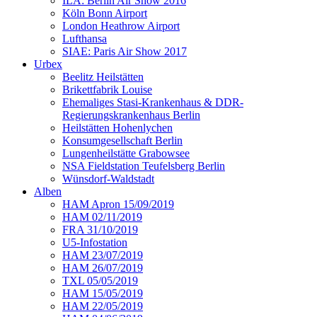
ILA: Berlin Air Show 2016
Köln Bonn Airport
London Heathrow Airport
Lufthansa
SIAE: Paris Air Show 2017
Urbex
Beelitz Heilstätten
Brikettfabrik Louise
Ehemaliges Stasi-Krankenhaus & DDR-
Regierungskrankenhaus Berlin
Heilstätten Hohenlychen
Konsumgesellschaft Berlin
Lungenheilstätte Grabowsee
NSA Fieldstation Teufelsberg Berlin
Wünsdorf-Waldstadt
Alben
HAM Apron 15/09/2019
HAM 02/11/2019
FRA 31/10/2019
U5-Infostation
HAM 23/07/2019
HAM 26/07/2019
TXL 05/05/2019
HAM 15/05/2019
HAM 22/05/2019