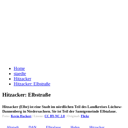
Home
staedte
Hitzacker
Hitzacker: Elbstraße
Hitzacker: Elbstraße
Hitzacker (Elbe) ist eine Stadt im nördlichen Teil des Landkreises Lüchow-
Dannenberg in Niedersachsen. Sie ist Teil der Samtgemeinde Elbtalaue.
Foto:
Kevin Hackert
| Lizenz:
CC BY-NC 2.0
| Original:
Flickr
Altstadt
DAN
Elbtalaue
Hafen
Hitzacker