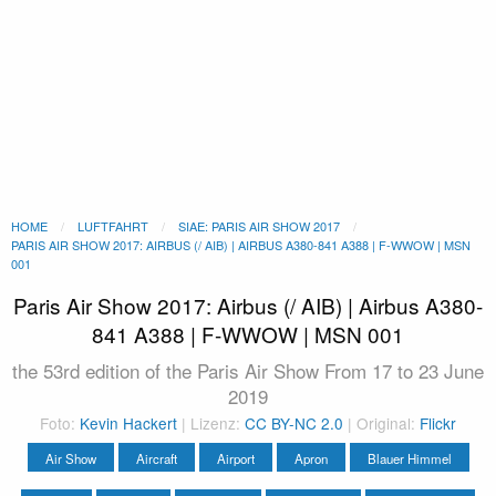
HOME
LUFTFAHRT
SIAE: PARIS AIR SHOW 2017
PARIS AIR SHOW 2017: AIRBUS (/ AIB) | AIRBUS A380-841 A388 | F-WWOW | MSN
001
Paris Air Show 2017: Airbus (/ AIB) | Airbus A380-
841 A388 | F-WWOW | MSN 001
the 53rd edition of the Paris Air Show From 17 to 23 June
2019
Foto:
Kevin Hackert
| Lizenz:
CC BY-NC 2.0
| Original:
Flickr
Air Show
Aircraft
Airport
Apron
Blauer Himmel