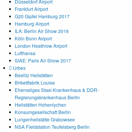
Düsseldorf Airport
Frankfurt Airport
G20 Gipfel Hamburg 2017
Hamburg Airport
ILA: Berlin Air Show 2016
Köln Bonn Airport
London Heathrow Airport
Lufthansa
SIAE: Paris Air Show 2017
Urbex
Beelitz Heilstätten
Brikettfabrik Louise
Ehemaliges Stasi-Krankenhaus & DDR-
Regierungskrankenhaus Berlin
Heilstätten Hohenlychen
Konsumgesellschaft Berlin
Lungenheilstätte Grabowsee
NSA Fieldstation Teufelsberg Berlin