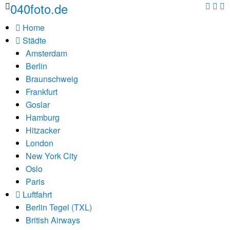
040foto.de
Home
Städte
Amsterdam
Berlin
Braunschweig
Frankfurt
Goslar
Hamburg
Hitzacker
London
New York City
Oslo
Paris
Luftfahrt
Berlin Tegel (TXL)
British Airways