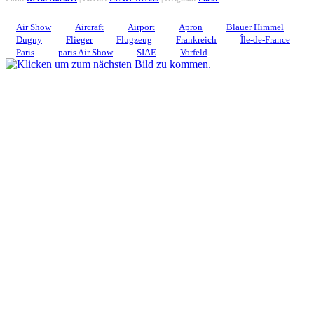
Air Show
Aircraft
Airport
Apron
Blauer Himmel
Dugny
Flieger
Flugzeug
Frankreich
Île-de-France
Paris
paris Air Show
SIAE
Vorfeld