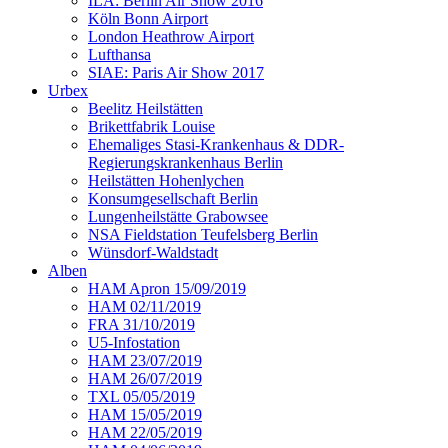
ILA: Berlin Air Show 2016
Köln Bonn Airport
London Heathrow Airport
Lufthansa
SIAE: Paris Air Show 2017
Urbex
Beelitz Heilstätten
Brikettfabrik Louise
Ehemaliges Stasi-Krankenhaus & DDR-
Regierungskrankenhaus Berlin
Heilstätten Hohenlychen
Konsumgesellschaft Berlin
Lungenheilstätte Grabowsee
NSA Fieldstation Teufelsberg Berlin
Wünsdorf-Waldstadt
Alben
HAM Apron 15/09/2019
HAM 02/11/2019
FRA 31/10/2019
U5-Infostation
HAM 23/07/2019
HAM 26/07/2019
TXL 05/05/2019
HAM 15/05/2019
HAM 22/05/2019