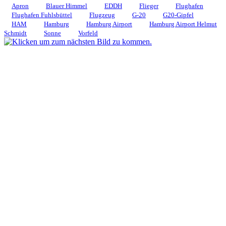
Apron
Blauer Himmel
EDDH
Flieger
Flughafen
Flughafen Fuhlsbüttel
Flugzeug
G-20
G20-Gipfel
HAM
Hamburg
Hamburg Airport
Hamburg Airport Helmut
Schmidt
Sonne
Vorfeld