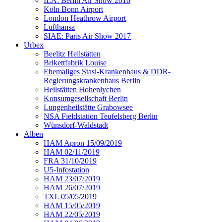
ILA: Berlin Air Show 2016
Köln Bonn Airport
London Heathrow Airport
Lufthansa
SIAE: Paris Air Show 2017
Urbex
Beelitz Heilstätten
Brikettfabrik Louise
Ehemaliges Stasi-Krankenhaus & DDR-
Regierungskrankenhaus Berlin
Heilstätten Hohenlychen
Konsumgesellschaft Berlin
Lungenheilstätte Grabowsee
NSA Fieldstation Teufelsberg Berlin
Wünsdorf-Waldstadt
Alben
HAM Apron 15/09/2019
HAM 02/11/2019
FRA 31/10/2019
U5-Infostation
HAM 23/07/2019
HAM 26/07/2019
TXL 05/05/2019
HAM 15/05/2019
HAM 22/05/2019