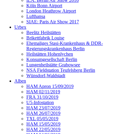
ILA: Berlin Air Show 2016
Köln Bonn Airport
London Heathrow Airport
Lufthansa
SIAE: Paris Air Show 2017
Urbex
Beelitz Heilstätten
Brikettfabrik Louise
Ehemaliges Stasi-Krankenhaus & DDR-
Regierungskrankenhaus Berlin
Heilstätten Hohenlychen
Konsumgesellschaft Berlin
Lungenheilstätte Grabowsee
NSA Fieldstation Teufelsberg Berlin
Wünsdorf-Waldstadt
Alben
HAM Apron 15/09/2019
HAM 02/11/2019
FRA 31/10/2019
U5-Infostation
HAM 23/07/2019
HAM 26/07/2019
TXL 05/05/2019
HAM 15/05/2019
HAM 22/05/2019