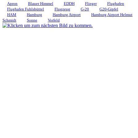
Apron
Blauer Himmel
EDDH
Flieger
Flughafen
Flughafen Fuhlsbüttel
Flugzeug
G-20
G20-Gipfel
HAM
Hamburg
Hamburg Airport
Hamburg Airport Helmut
Schmidt
Sonne
Vorfeld