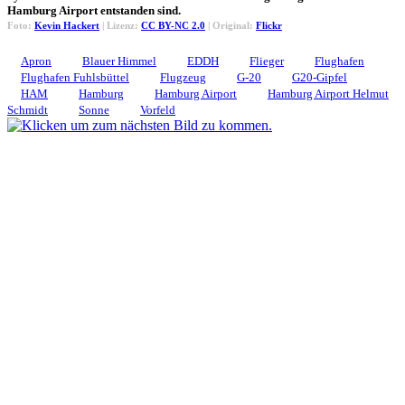
Hamburg Airport entstanden sind.
Foto:
Kevin Hackert
| Lizenz:
CC BY-NC 2.0
| Original:
Flickr
Apron
Blauer Himmel
EDDH
Flieger
Flughafen
Flughafen Fuhlsbüttel
Flugzeug
G-20
G20-Gipfel
HAM
Hamburg
Hamburg Airport
Hamburg Airport Helmut
Schmidt
Sonne
Vorfeld