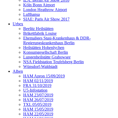
ILA: Berlin Air Show 2016
Köln Bonn Airport
London Heathrow Airport
Lufthansa
SIAE: Paris Air Show 2017
Urbex
Beelitz Heilstätten
Brikettfabrik Louise
Ehemaliges Stasi-Krankenhaus & DDR-
Regierungskrankenhaus Berlin
Heilstätten Hohenlychen
Konsumgesellschaft Berlin
Lungenheilstätte Grabowsee
NSA Fieldstation Teufelsberg Berlin
Wünsdorf-Waldstadt
Alben
HAM Apron 15/09/2019
HAM 02/11/2019
FRA 31/10/2019
U5-Infostation
HAM 23/07/2019
HAM 26/07/2019
TXL 05/05/2019
HAM 15/05/2019
HAM 22/05/2019