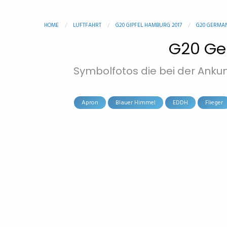
HOME
LUFTFAHRT
G20 GIPFEL HAMBURG 2017
G20 GERMAN
G20 Ger
Symbolfotos die bei der Anku
Apron
Blauer Himmel
EDDH
Flieger