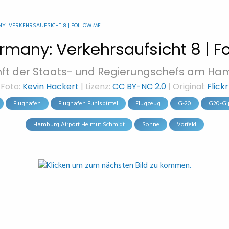
Y: VERKEHRSAUFSICHT 8 | FOLLOW ME
many: Verkehrsaufsicht 8 | F
nft der Staats- und Regierungschefs am Ham
Foto:
Kevin Hackert
| Lizenz:
CC BY-NC 2.0
| Original:
Flickr
Flughafen
Flughafen Fuhlsbüttel
Flugzeug
G-20
G20-Gi
Hamburg Airport Helmut Schmidt
Sonne
Vorfeld