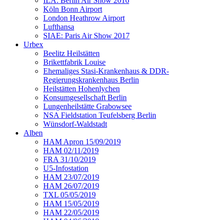
ILA: Berlin Air Show 2016
Köln Bonn Airport
London Heathrow Airport
Lufthansa
SIAE: Paris Air Show 2017
Urbex
Beelitz Heilstätten
Brikettfabrik Louise
Ehemaliges Stasi-Krankenhaus & DDR-
Regierungskrankenhaus Berlin
Heilstätten Hohenlychen
Konsumgesellschaft Berlin
Lungenheilstätte Grabowsee
NSA Fieldstation Teufelsberg Berlin
Wünsdorf-Waldstadt
Alben
HAM Apron 15/09/2019
HAM 02/11/2019
FRA 31/10/2019
U5-Infostation
HAM 23/07/2019
HAM 26/07/2019
TXL 05/05/2019
HAM 15/05/2019
HAM 22/05/2019