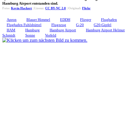
Hamburg Airport entstanden sind.
Foto:
Kevin Hackert
| Lizenz:
CC BY-NC 2.0
| Original:
Flickr
Apron
Blauer Himmel
EDDH
Flieger
Flughafen
Flughafen Fuhlsbüttel
Flugzeug
G-20
G20-Gipfel
HAM
Hamburg
Hamburg Airport
Hamburg Airport Helmut
Schmidt
Sonne
Vorfeld