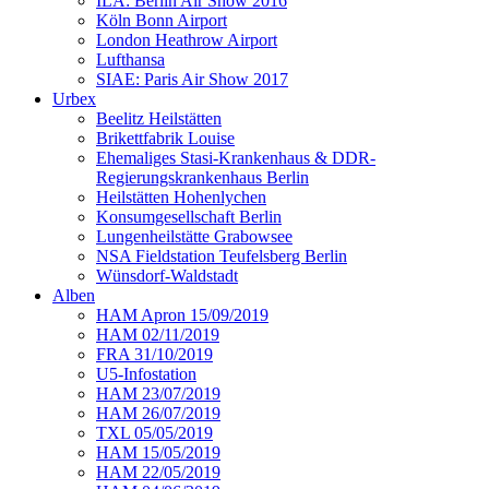
ILA: Berlin Air Show 2016
Köln Bonn Airport
London Heathrow Airport
Lufthansa
SIAE: Paris Air Show 2017
Urbex
Beelitz Heilstätten
Brikettfabrik Louise
Ehemaliges Stasi-Krankenhaus & DDR-
Regierungskrankenhaus Berlin
Heilstätten Hohenlychen
Konsumgesellschaft Berlin
Lungenheilstätte Grabowsee
NSA Fieldstation Teufelsberg Berlin
Wünsdorf-Waldstadt
Alben
HAM Apron 15/09/2019
HAM 02/11/2019
FRA 31/10/2019
U5-Infostation
HAM 23/07/2019
HAM 26/07/2019
TXL 05/05/2019
HAM 15/05/2019
HAM 22/05/2019