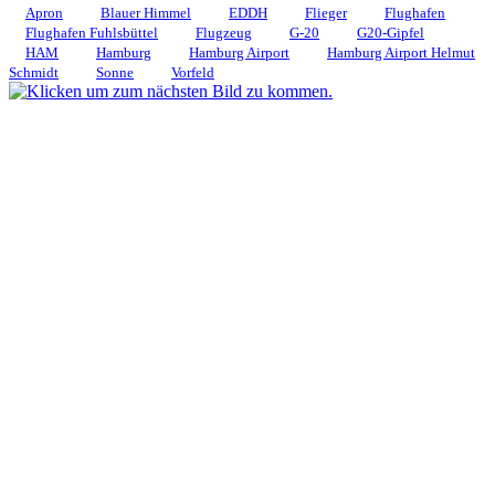
Apron
Blauer Himmel
EDDH
Flieger
Flughafen
Flughafen Fuhlsbüttel
Flugzeug
G-20
G20-Gipfel
HAM
Hamburg
Hamburg Airport
Hamburg Airport Helmut
Schmidt
Sonne
Vorfeld