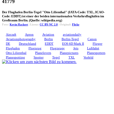
41779
Der Flughafen Berlin-Tegel "Otto Lilienthal" (IATA-Code: TXL, ICAO-
Code: EDDT) ist einer der beiden internationalen Verkehrsflughäfen im
Großraum Berlin. (Quelle: wikipedia.org)
Foto:
Kevin Hackert
| Lizenz:
CC BY-NC 2.0
| Original:
Flickr
Aircraft
Apron
Aviation
aviationdaily
Aviationphotography
Berlin
Berlin-Tegel
Canon
DE
Deutschland
EDDT
EOS 6D Mark II
Flieger
Flughafen
Flugzeug
Flugzeuge
Jets
Luftfahrt
Otto Lilienthal
Planelovers
Planepictures
Planespotters
Planespotting
Spotter
Tegel
TXL
Vorfeld