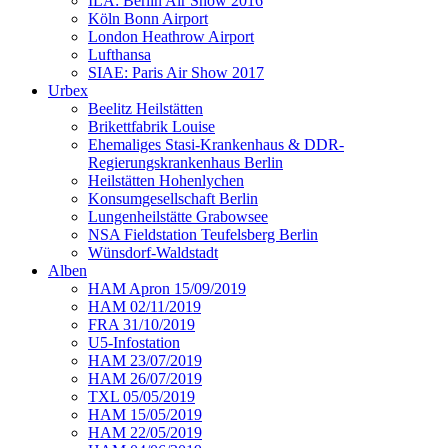
ILA: Berlin Air Show 2016
Köln Bonn Airport
London Heathrow Airport
Lufthansa
SIAE: Paris Air Show 2017
Urbex
Beelitz Heilstätten
Brikettfabrik Louise
Ehemaliges Stasi-Krankenhaus & DDR-
Regierungskrankenhaus Berlin
Heilstätten Hohenlychen
Konsumgesellschaft Berlin
Lungenheilstätte Grabowsee
NSA Fieldstation Teufelsberg Berlin
Wünsdorf-Waldstadt
Alben
HAM Apron 15/09/2019
HAM 02/11/2019
FRA 31/10/2019
U5-Infostation
HAM 23/07/2019
HAM 26/07/2019
TXL 05/05/2019
HAM 15/05/2019
HAM 22/05/2019