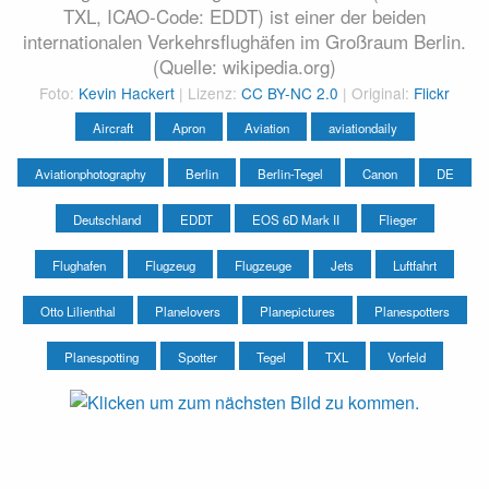
TXL, ICAO-Code: EDDT) ist einer der beiden
internationalen Verkehrsflughäfen im Großraum Berlin.
(Quelle: wikipedia.org)
Foto:
Kevin Hackert
| Lizenz:
CC BY-NC 2.0
| Original:
Flickr
Aircraft
Apron
Aviation
aviationdaily
Aviationphotography
Berlin
Berlin-Tegel
Canon
DE
Deutschland
EDDT
EOS 6D Mark II
Flieger
Flughafen
Flugzeug
Flugzeuge
Jets
Luftfahrt
Otto Lilienthal
Planelovers
Planepictures
Planespotters
Planespotting
Spotter
Tegel
TXL
Vorfeld