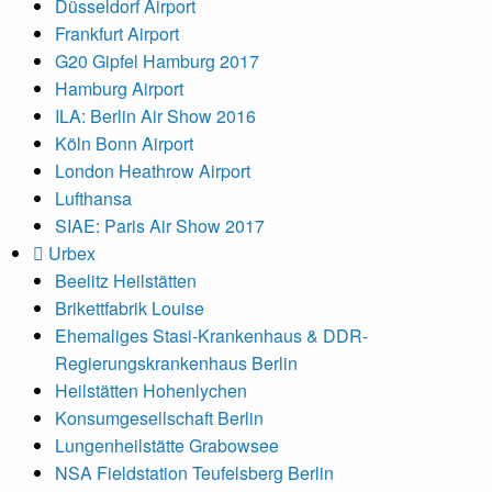
Düsseldorf Airport
Frankfurt Airport
G20 Gipfel Hamburg 2017
Hamburg Airport
ILA: Berlin Air Show 2016
Köln Bonn Airport
London Heathrow Airport
Lufthansa
SIAE: Paris Air Show 2017
Urbex
Beelitz Heilstätten
Brikettfabrik Louise
Ehemaliges Stasi-Krankenhaus & DDR-
Regierungskrankenhaus Berlin
Heilstätten Hohenlychen
Konsumgesellschaft Berlin
Lungenheilstätte Grabowsee
NSA Fieldstation Teufelsberg Berlin