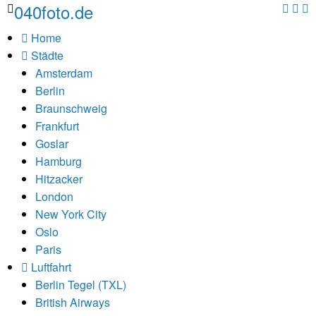
040foto.de
Home
Städte
Amsterdam
Berlin
Braunschweig
Frankfurt
Goslar
Hamburg
Hitzacker
London
New York City
Oslo
Paris
Luftfahrt
Berlin Tegel (TXL)
British Airways