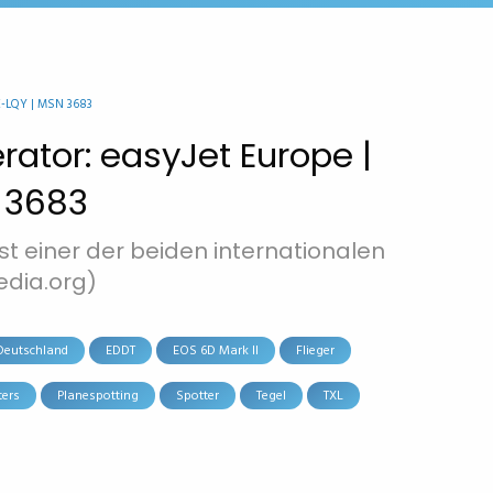
E-LQY | MSN 3683
erator: easyJet Europe |
N 3683
ist einer der beiden internationalen
edia.org)
Deutschland
EDDT
EOS 6D Mark II
Flieger
ters
Planespotting
Spotter
Tegel
TXL