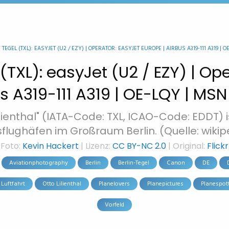
EGEL (TXL): EASYJET (U2 / EZY) | OPERATOR: EASYJET EUROPE | AIRBUS A319-111 A319 | O
(TXL): easyJet (U2 / EZY) | Op
s A319-111 A319 | OE-LQY | MS
lienthal" (IATA-Code: TXL, ICAO-Code: EDDT) 
flughäfen im Großraum Berlin. (Quelle: wikip
Foto:
Kevin Hackert
| Lizenz:
CC BY-NC 2.0
| Original:
Flickr
Aviationphotography
Berlin
Berlin-Tegel
Canon
DE
Luftfahrt
Otto Lilienthal
Planelovers
Planepictures
Planespot
Vorfeld