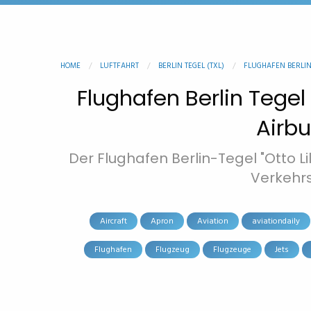
HOME
LUFTFAHRT
BERLIN TEGEL (TXL)
FLUGHAFEN BERLIN T
Flughafen Berlin Tegel 
Airbu
Der Flughafen Berlin-Tegel "Otto Li
Verkehrs
Aircraft
Apron
Aviation
aviationdaily
Flughafen
Flugzeug
Flugzeuge
Jets