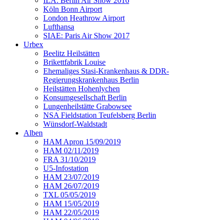
ILA: Berlin Air Show 2016
Köln Bonn Airport
London Heathrow Airport
Lufthansa
SIAE: Paris Air Show 2017
Urbex
Beelitz Heilstätten
Brikettfabrik Louise
Ehemaliges Stasi-Krankenhaus & DDR-
Regierungskrankenhaus Berlin
Heilstätten Hohenlychen
Konsumgesellschaft Berlin
Lungenheilstätte Grabowsee
NSA Fieldstation Teufelsberg Berlin
Wünsdorf-Waldstadt
Alben
HAM Apron 15/09/2019
HAM 02/11/2019
FRA 31/10/2019
U5-Infostation
HAM 23/07/2019
HAM 26/07/2019
TXL 05/05/2019
HAM 15/05/2019
HAM 22/05/2019