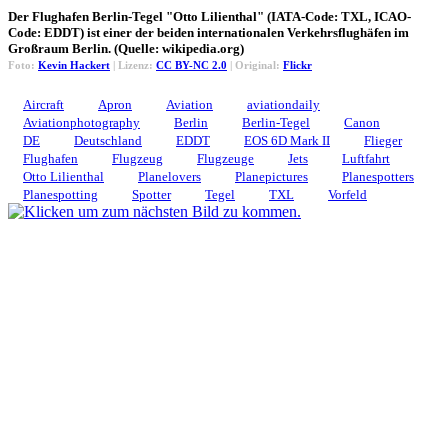
Der Flughafen Berlin-Tegel "Otto Lilienthal" (IATA-Code: TXL, ICAO-
Code: EDDT) ist einer der beiden internationalen Verkehrsflughäfen im
Großraum Berlin. (Quelle: wikipedia.org)
Foto:
Kevin Hackert
| Lizenz:
CC BY-NC 2.0
| Original:
Flickr
Aircraft
Apron
Aviation
aviationdaily
Aviationphotography
Berlin
Berlin-Tegel
Canon
DE
Deutschland
EDDT
EOS 6D Mark II
Flieger
Flughafen
Flugzeug
Flugzeuge
Jets
Luftfahrt
Otto Lilienthal
Planelovers
Planepictures
Planespotters
Planespotting
Spotter
Tegel
TXL
Vorfeld