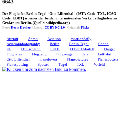
6643
Der Flughafen Berlin-Tegel "Otto Lilienthal" (IATA-Code: TXL, ICAO-
Code: EDDT) ist einer der beiden internationalen Verkehrsflughäfen im
Großraum Berlin. (Quelle: wikipedia.org)
Foto:
Kevin Hackert
| Lizenz:
CC BY-NC 2.0
| Original:
Flickr
Aircraft
Apron
Aviation
aviationdaily
Aviationphotography
Berlin
Berlin-Tegel
Canon
DE
Deutschland
EDDT
EOS 6D Mark II
Flieger
Flughafen
Flugzeug
Flugzeuge
Jets
Luftfahrt
Otto Lilienthal
Planelovers
Planepictures
Planespotters
Planespotting
Spotter
Tegel
TXL
Vorfeld