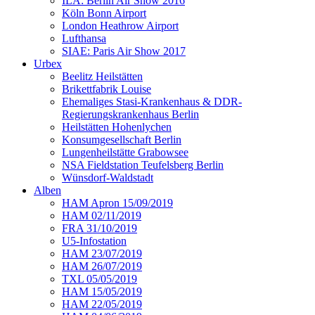
ILA: Berlin Air Show 2016
Köln Bonn Airport
London Heathrow Airport
Lufthansa
SIAE: Paris Air Show 2017
Urbex
Beelitz Heilstätten
Brikettfabrik Louise
Ehemaliges Stasi-Krankenhaus & DDR-
Regierungskrankenhaus Berlin
Heilstätten Hohenlychen
Konsumgesellschaft Berlin
Lungenheilstätte Grabowsee
NSA Fieldstation Teufelsberg Berlin
Wünsdorf-Waldstadt
Alben
HAM Apron 15/09/2019
HAM 02/11/2019
FRA 31/10/2019
U5-Infostation
HAM 23/07/2019
HAM 26/07/2019
TXL 05/05/2019
HAM 15/05/2019
HAM 22/05/2019