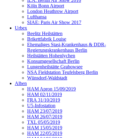
ILA: Berlin Air Show 2016
Köln Bonn Airport
London Heathrow Airport
Lufthansa
SIAE: Paris Air Show 2017
Urbex
Beelitz Heilstätten
Brikettfabrik Louise
Ehemaliges Stasi-Krankenhaus & DDR-
Regierungskrankenhaus Berlin
Heilstätten Hohenlychen
Konsumgesellschaft Berlin
Lungenheilstätte Grabowsee
NSA Fieldstation Teufelsberg Berlin
Wünsdorf-Waldstadt
Alben
HAM Apron 15/09/2019
HAM 02/11/2019
FRA 31/10/2019
U5-Infostation
HAM 23/07/2019
HAM 26/07/2019
TXL 05/05/2019
HAM 15/05/2019
HAM 22/05/2019