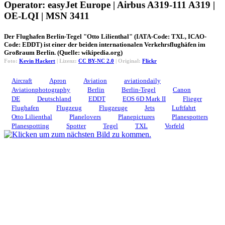
Operator: easyJet Europe | Airbus A319-111 A319 |
OE-LQI | MSN 3411
Der Flughafen Berlin-Tegel "Otto Lilienthal" (IATA-Code: TXL, ICAO-
Code: EDDT) ist einer der beiden internationalen Verkehrsflughäfen im
Großraum Berlin. (Quelle: wikipedia.org)
Foto:
Kevin Hackert
| Lizenz:
CC BY-NC 2.0
| Original:
Flickr
Aircraft
Apron
Aviation
aviationdaily
Aviationphotography
Berlin
Berlin-Tegel
Canon
DE
Deutschland
EDDT
EOS 6D Mark II
Flieger
Flughafen
Flugzeug
Flugzeuge
Jets
Luftfahrt
Otto Lilienthal
Planelovers
Planepictures
Planespotters
Planespotting
Spotter
Tegel
TXL
Vorfeld