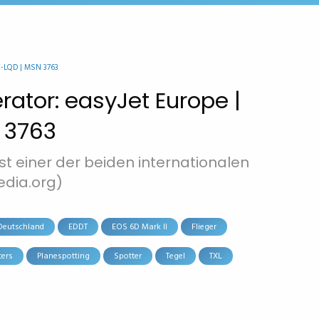
E-LQD | MSN 3763
erator: easyJet Europe |
N 3763
ist einer der beiden internationalen
edia.org)
Deutschland
EDDT
EOS 6D Mark II
Flieger
ters
Planespotting
Spotter
Tegel
TXL