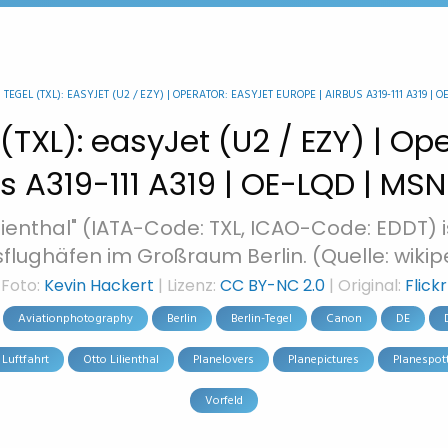
EGEL (TXL): EASYJET (U2 / EZY) | OPERATOR: EASYJET EUROPE | AIRBUS A319-111 A319 | O
(TXL): easyJet (U2 / EZY) | Op
s A319-111 A319 | OE-LQD | MS
lienthal" (IATA-Code: TXL, ICAO-Code: EDDT) 
flughäfen im Großraum Berlin. (Quelle: wikip
Foto:
Kevin Hackert
| Lizenz:
CC BY-NC 2.0
| Original:
Flickr
Aviationphotography
Berlin
Berlin-Tegel
Canon
DE
Luftfahrt
Otto Lilienthal
Planelovers
Planepictures
Planespot
Vorfeld