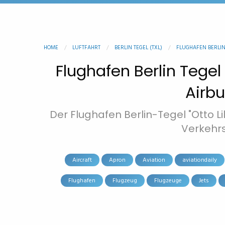
HOME
LUFTFAHRT
BERLIN TEGEL (TXL)
FLUGHAFEN BERLIN T
Flughafen Berlin Tegel 
Airbu
Der Flughafen Berlin-Tegel "Otto Li
Verkehrs
Aircraft
Apron
Aviation
aviationdaily
Flughafen
Flugzeug
Flugzeuge
Jets