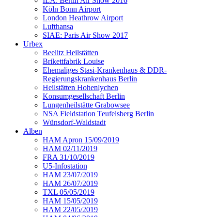
ILA: Berlin Air Show 2016
Köln Bonn Airport
London Heathrow Airport
Lufthansa
SIAE: Paris Air Show 2017
Urbex
Beelitz Heilstätten
Brikettfabrik Louise
Ehemaliges Stasi-Krankenhaus & DDR-
Regierungskrankenhaus Berlin
Heilstätten Hohenlychen
Konsumgesellschaft Berlin
Lungenheilstätte Grabowsee
NSA Fieldstation Teufelsberg Berlin
Wünsdorf-Waldstadt
Alben
HAM Apron 15/09/2019
HAM 02/11/2019
FRA 31/10/2019
U5-Infostation
HAM 23/07/2019
HAM 26/07/2019
TXL 05/05/2019
HAM 15/05/2019
HAM 22/05/2019