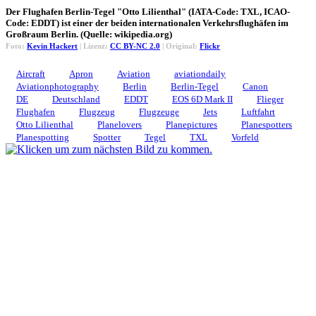
Der Flughafen Berlin-Tegel "Otto Lilienthal" (IATA-Code: TXL, ICAO-
Code: EDDT) ist einer der beiden internationalen Verkehrsflughäfen im
Großraum Berlin. (Quelle: wikipedia.org)
Foto:
Kevin Hackert
| Lizenz:
CC BY-NC 2.0
| Original:
Flickr
Aircraft
Apron
Aviation
aviationdaily
Aviationphotography
Berlin
Berlin-Tegel
Canon
DE
Deutschland
EDDT
EOS 6D Mark II
Flieger
Flughafen
Flugzeug
Flugzeuge
Jets
Luftfahrt
Otto Lilienthal
Planelovers
Planepictures
Planespotters
Planespotting
Spotter
Tegel
TXL
Vorfeld