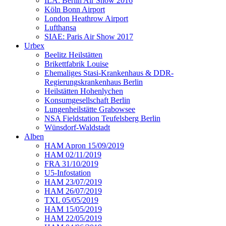
ILA: Berlin Air Show 2016
Köln Bonn Airport
London Heathrow Airport
Lufthansa
SIAE: Paris Air Show 2017
Urbex
Beelitz Heilstätten
Brikettfabrik Louise
Ehemaliges Stasi-Krankenhaus & DDR-
Regierungskrankenhaus Berlin
Heilstätten Hohenlychen
Konsumgesellschaft Berlin
Lungenheilstätte Grabowsee
NSA Fieldstation Teufelsberg Berlin
Wünsdorf-Waldstadt
Alben
HAM Apron 15/09/2019
HAM 02/11/2019
FRA 31/10/2019
U5-Infostation
HAM 23/07/2019
HAM 26/07/2019
TXL 05/05/2019
HAM 15/05/2019
HAM 22/05/2019