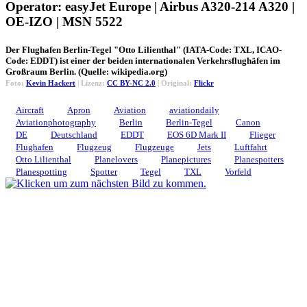
Operator: easyJet Europe | Airbus A320-214 A320 |
OE-IZO | MSN 5522
Der Flughafen Berlin-Tegel "Otto Lilienthal" (IATA-Code: TXL, ICAO-
Code: EDDT) ist einer der beiden internationalen Verkehrsflughäfen im
Großraum Berlin. (Quelle: wikipedia.org)
Foto:
Kevin Hackert
| Lizenz:
CC BY-NC 2.0
| Original:
Flickr
Aircraft
Apron
Aviation
aviationdaily
Aviationphotography
Berlin
Berlin-Tegel
Canon
DE
Deutschland
EDDT
EOS 6D Mark II
Flieger
Flughafen
Flugzeug
Flugzeuge
Jets
Luftfahrt
Otto Lilienthal
Planelovers
Planepictures
Planespotters
Planespotting
Spotter
Tegel
TXL
Vorfeld