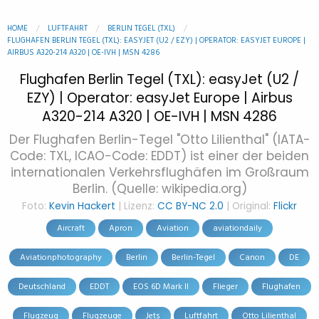
HOME
LUFTFAHRT
BERLIN TEGEL (TXL)
FLUGHAFEN BERLIN TEGEL (TXL): EASYJET (U2 / EZY) | OPERATOR: EASYJET EUROPE |
AIRBUS A320-214 A320 | OE-IVH | MSN 4286
Flughafen Berlin Tegel (TXL): easyJet (U2 /
EZY) | Operator: easyJet Europe | Airbus
A320-214 A320 | OE-IVH | MSN 4286
Der Flughafen Berlin-Tegel "Otto Lilienthal" (IATA-
Code: TXL, ICAO-Code: EDDT) ist einer der beiden
internationalen Verkehrsflughäfen im Großraum
Berlin. (Quelle: wikipedia.org)
Foto:
Kevin Hackert
| Lizenz:
CC BY-NC 2.0
| Original:
Flickr
Aircraft
Apron
Aviation
aviationdaily
Aviationphotography
Berlin
Berlin-Tegel
Canon
DE
Deutschland
EDDT
EOS 6D Mark II
Flieger
Flughafen
Flugzeug
Flugzeuge
Jets
Luftfahrt
Otto Lilienthal