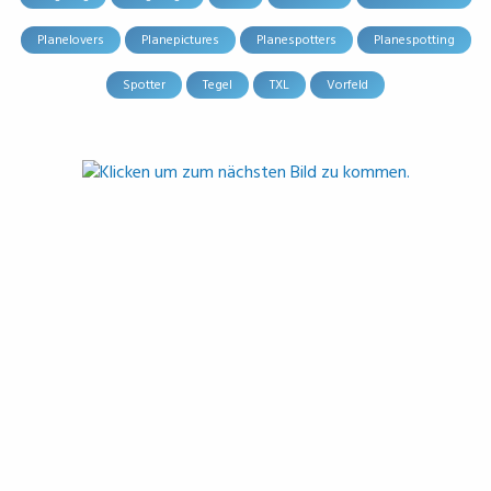
Planelovers
Planepictures
Planespotters
Planespotting
Spotter
Tegel
TXL
Vorfeld