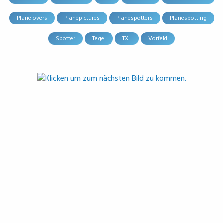
Planelovers
Planepictures
Planespotters
Planespotting
Spotter
Tegel
TXL
Vorfeld