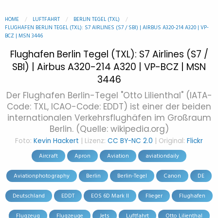
HOME
LUFTFAHRT
BERLIN TEGEL (TXL)
FLUGHAFEN BERLIN TEGEL (TXL): S7 AIRLINES (S7 / SBI) | AIRBUS A320-214 A320 | VP-
BCZ | MSN 3446
Flughafen Berlin Tegel (TXL): S7 Airlines (S7 /
SBI) | Airbus A320-214 A320 | VP-BCZ | MSN
3446
Der Flughafen Berlin-Tegel "Otto Lilienthal" (IATA-
Code: TXL, ICAO-Code: EDDT) ist einer der beiden
internationalen Verkehrsflughäfen im Großraum
Berlin. (Quelle: wikipedia.org)
Foto:
Kevin Hackert
| Lizenz:
CC BY-NC 2.0
| Original:
Flickr
Aircraft
Apron
Aviation
aviationdaily
Aviationphotography
Berlin
Berlin-Tegel
Canon
DE
Deutschland
EDDT
EOS 6D Mark II
Flieger
Flughafen
Flugzeug
Flugzeuge
Jets
Luftfahrt
Otto Lilienthal