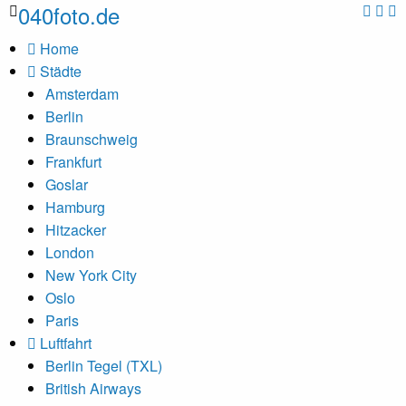
040foto.de
Home
Städte
Amsterdam
Berlin
Braunschweig
Frankfurt
Goslar
Hamburg
Hitzacker
London
New York City
Oslo
Paris
Luftfahrt
Berlin Tegel (TXL)
British Airways