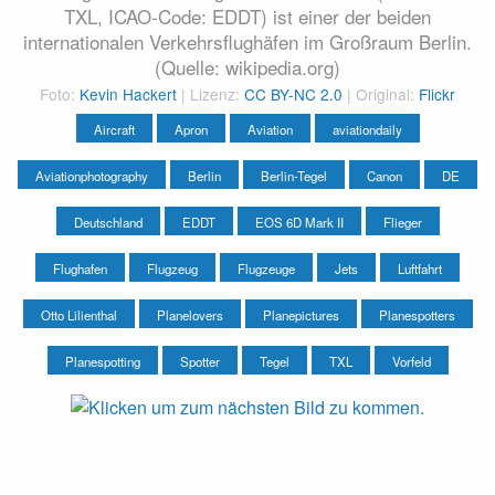
TXL, ICAO-Code: EDDT) ist einer der beiden
internationalen Verkehrsflughäfen im Großraum Berlin.
(Quelle: wikipedia.org)
Foto:
Kevin Hackert
| Lizenz:
CC BY-NC 2.0
| Original:
Flickr
Aircraft
Apron
Aviation
aviationdaily
Aviationphotography
Berlin
Berlin-Tegel
Canon
DE
Deutschland
EDDT
EOS 6D Mark II
Flieger
Flughafen
Flugzeug
Flugzeuge
Jets
Luftfahrt
Otto Lilienthal
Planelovers
Planepictures
Planespotters
Planespotting
Spotter
Tegel
TXL
Vorfeld