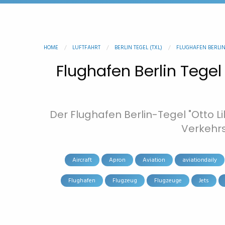
HOME
LUFTFAHRT
BERLIN TEGEL (TXL)
FLUGHAFEN BERLIN T
Flughafen Berlin Tegel 
Der Flughafen Berlin-Tegel "Otto Li
Verkehrs
Aircraft
Apron
Aviation
aviationdaily
Flughafen
Flugzeug
Flugzeuge
Jets