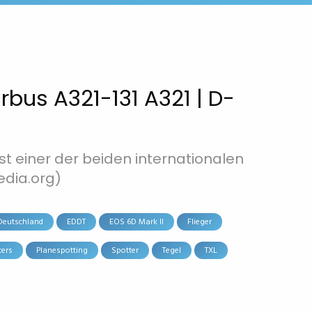
irbus A321-131 A321 | D-
ist einer der beiden internationalen
edia.org)
Deutschland
EDDT
EOS 6D Mark II
Flieger
ters
Planespotting
Spotter
Tegel
TXL