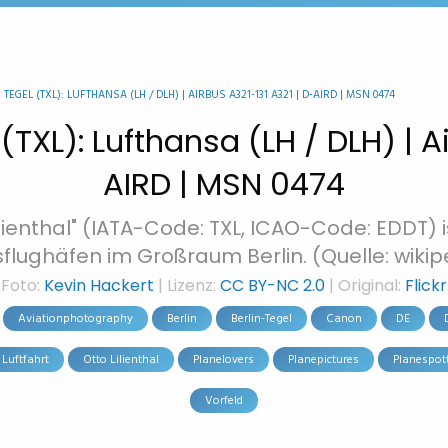
EGEL (TXL): LUFTHANSA (LH / DLH) | AIRBUS A321-131 A321 | D-AIRD | MSN 0474
(TXL): Lufthansa (LH / DLH) | A
AIRD | MSN 0474
lienthal" (IATA-Code: TXL, ICAO-Code: EDDT) 
flughäfen im Großraum Berlin. (Quelle: wikip
Foto:
Kevin Hackert
| Lizenz:
CC BY-NC 2.0
| Original:
Flickr
Aviationphotography
Berlin
Berlin-Tegel
Canon
DE
Luftfahrt
Otto Lilienthal
Planelovers
Planepictures
Planespot
Vorfeld