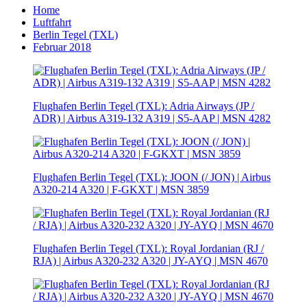
Home
Luftfahrt
Berlin Tegel (TXL)
Februar 2018
Flughafen Berlin Tegel (TXL): Adria Airways (JP /
ADR) | Airbus A319-132 A319 | S5-AAP | MSN 4282
Flughafen Berlin Tegel (TXL): JOON (/ JON) | Airbus
A320-214 A320 | F-GKXT | MSN 3859
Flughafen Berlin Tegel (TXL): Royal Jordanian (RJ /
RJA) | Airbus A320-232 A320 | JY-AYQ | MSN 4670