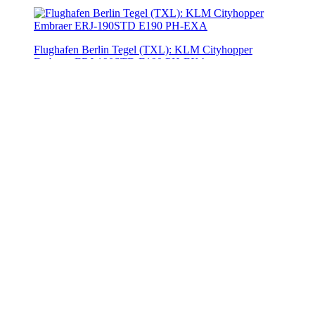
Flughafen Berlin Tegel (TXL): KLM Cityhopper
Embraer ERJ-190STD E190 PH-EXA
Flughafen Berlin Tegel (TXL): KLM Cityhopper
Embraer ERJ-190STD E190 PH-EXA
Flughafen Berlin Tegel (TXL): KLM Cityhopper
Embraer ERJ-190STD E190 PH-EXA
Flughafen Berlin Tegel (TXL): TUI (X3 / TUI) |
Livery: Hapag-Lloyd Kreuzfahrten Livery | Operator: