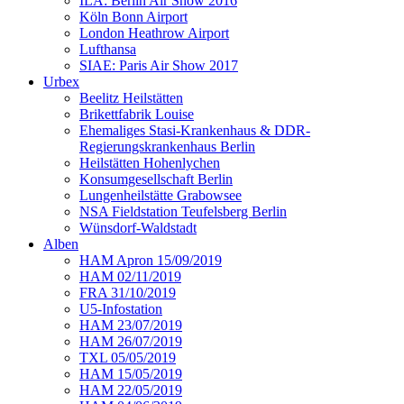
ILA: Berlin Air Show 2016
Köln Bonn Airport
London Heathrow Airport
Lufthansa
SIAE: Paris Air Show 2017
Urbex
Beelitz Heilstätten
Brikettfabrik Louise
Ehemaliges Stasi-Krankenhaus & DDR-
Regierungskrankenhaus Berlin
Heilstätten Hohenlychen
Konsumgesellschaft Berlin
Lungenheilstätte Grabowsee
NSA Fieldstation Teufelsberg Berlin
Wünsdorf-Waldstadt
Alben
HAM Apron 15/09/2019
HAM 02/11/2019
FRA 31/10/2019
U5-Infostation
HAM 23/07/2019
HAM 26/07/2019
TXL 05/05/2019
HAM 15/05/2019
HAM 22/05/2019