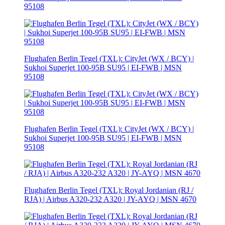
95108
Flughafen Berlin Tegel (TXL): CityJet (WX / BCY) |
Sukhoi Superjet 100-95B SU95 | EI-FWB | MSN
95108
Flughafen Berlin Tegel (TXL): CityJet (WX / BCY) |
Sukhoi Superjet 100-95B SU95 | EI-FWB | MSN
95108
Flughafen Berlin Tegel (TXL): Royal Jordanian (RJ /
RJA) | Airbus A320-232 A320 | JY-AYQ | MSN 4670