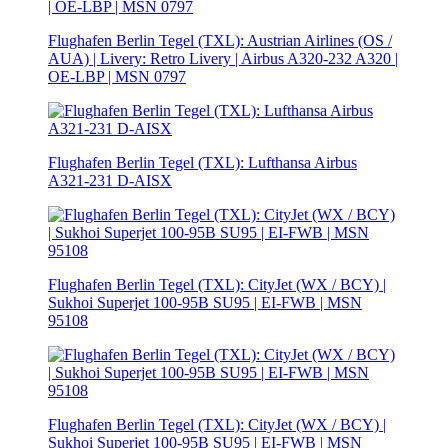
Flughafen Berlin Tegel (TXL): Austrian Airlines (OS /
AUA) | Livery: Retro Livery | Airbus A320-232 A320 |
OE-LBP | MSN 0797
Flughafen Berlin Tegel (TXL): Lufthansa Airbus
A321-231 D-AISX
Flughafen Berlin Tegel (TXL): CityJet (WX / BCY) |
Sukhoi Superjet 100-95B SU95 | EI-FWB | MSN
95108
Flughafen Berlin Tegel (TXL): CityJet (WX / BCY) |
Sukhoi Superjet 100-95B SU95 | EI-FWB | MSN