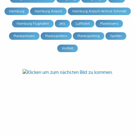
Hamburg
Hamburg Airport
Hamburg Airport Helmut Schmidt
Hamburg Flughafen
Jets
Luftfahrt
Planelovers
Planepictures
Planespotters
Planespotting
Spotter
Vorfeld