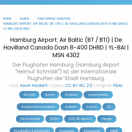
HOME
ALBEN
HAM APRON 15/09/2019
HAMBURG AIRPORT: AIR BALTIC (BT / BTI) | DE HAVILLAND CANADA DASH 8-400 DH8D |
YL-BAI | MSN 4302
Hamburg Airport: Air Baltic (BT / BTI) | De
Havilland Canada Dash 8-400 DH8D | YL-BAI |
MSN 4302
Der Flughafen Hamburg (Hamburg Airport
"Helmut Schmidt") ist der internationale
Flughafen der Stadt Hamburg.
Foto:
Kevin Hackert
| Lizenz:
CC BY-NC 2.0
| Original:
Flickr
Aircraft
Apron
Aviation
aviationdaily
Aviationphotography
Avkeek
Canon
DE
Deutschland
EDDH
EOS 6D Mark II
Flieger
FLughafen Fuhlsbüttel
Flugzeug
Flugzeuge
HAM