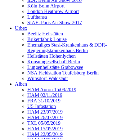
ILA: Berlin Air Show 2016
Köln Bonn Airport
London Heathrow Airport
Lufthansa
SIAE: Paris Air Show 2017
Urbex
Beelitz Heilstätten
Brikettfabrik Louise
Ehemaliges Stasi-Krankenhaus & DDR-
Regierungskrankenhaus Berlin
Heilstätten Hohenlychen
Konsumgesellschaft Berlin
Lungenheilstätte Grabowsee
NSA Fieldstation Teufelsberg Berlin
Wünsdorf-Waldstadt
Alben
HAM Apron 15/09/2019
HAM 02/11/2019
FRA 31/10/2019
U5-Infostation
HAM 23/07/2019
HAM 26/07/2019
TXL 05/05/2019
HAM 15/05/2019
HAM 22/05/2019