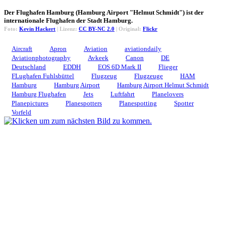
Der Flughafen Hamburg (Hamburg Airport "Helmut Schmidt") ist der
internationale Flughafen der Stadt Hamburg.
Foto:
Kevin Hackert
| Lizenz:
CC BY-NC 2.0
| Original:
Flickr
Aircraft
Apron
Aviation
aviationdaily
Aviationphotography
Avkeek
Canon
DE
Deutschland
EDDH
EOS 6D Mark II
Flieger
FLughafen Fuhlsbüttel
Flugzeug
Flugzeuge
HAM
Hamburg
Hamburg Airport
Hamburg Airport Helmut Schmidt
Hamburg Flughafen
Jets
Luftfahrt
Planelovers
Planepictures
Planespotters
Planespotting
Spotter
Vorfeld