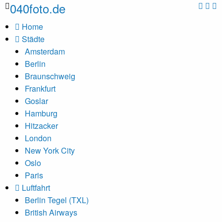
040foto.de
Home
Städte
Amsterdam
Berlin
Braunschweig
Frankfurt
Goslar
Hamburg
Hitzacker
London
New York City
Oslo
Paris
Luftfahrt
Berlin Tegel (TXL)
British Airways