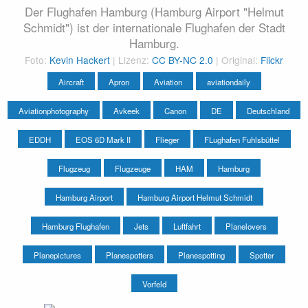
Der Flughafen Hamburg (Hamburg Airport "Helmut
Schmidt") ist der internationale Flughafen der Stadt
Hamburg.
Foto:
Kevin Hackert
| Lizenz:
CC BY-NC 2.0
| Original:
Flickr
Aircraft
Apron
Aviation
aviationdaily
Aviationphotography
Avkeek
Canon
DE
Deutschland
EDDH
EOS 6D Mark II
Flieger
FLughafen Fuhlsbüttel
Flugzeug
Flugzeuge
HAM
Hamburg
Hamburg Airport
Hamburg Airport Helmut Schmidt
Hamburg Flughafen
Jets
Luftfahrt
Planelovers
Planepictures
Planespotters
Planespotting
Spotter
Vorfeld