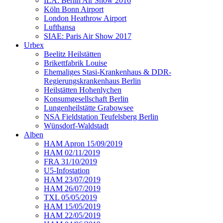
ILA: Berlin Air Show 2016
Köln Bonn Airport
London Heathrow Airport
Lufthansa
SIAE: Paris Air Show 2017
Urbex
Beelitz Heilstätten
Brikettfabrik Louise
Ehemaliges Stasi-Krankenhaus & DDR-
Regierungskrankenhaus Berlin
Heilstätten Hohenlychen
Konsumgesellschaft Berlin
Lungenheilstätte Grabowsee
NSA Fieldstation Teufelsberg Berlin
Wünsdorf-Waldstadt
Alben
HAM Apron 15/09/2019
HAM 02/11/2019
FRA 31/10/2019
U5-Infostation
HAM 23/07/2019
HAM 26/07/2019
TXL 05/05/2019
HAM 15/05/2019
HAM 22/05/2019