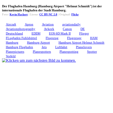
Der Flughafen Hamburg (Hamburg Airport "Helmut Schmidt") ist der
internationale Flughafen der Stadt Hamburg.
Foto:
Kevin Hackert
| Lizenz:
CC BY-NC 2.0
| Original:
Flickr
Aircraft
Apron
Aviation
aviationdaily
Aviationphotography
Avkeek
Canon
DE
Deutschland
EDDH
EOS 6D Mark II
Flieger
FLughafen Fuhlsbüttel
Flugzeug
Flugzeuge
HAM
Hamburg
Hamburg Airport
Hamburg Airport Helmut Schmidt
Hamburg Flughafen
Jets
Luftfahrt
Planelovers
Planepictures
Planespotters
Planespotting
Spotter
Vorfeld