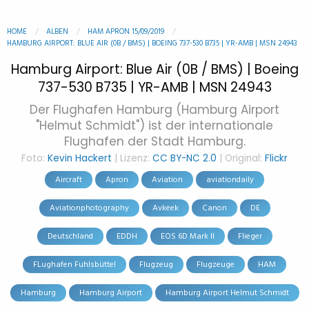
HOME
ALBEN
HAM APRON 15/09/2019
HAMBURG AIRPORT: BLUE AIR (0B / BMS) | BOEING 737-530 B735 | YR-AMB | MSN 24943
Hamburg Airport: Blue Air (0B / BMS) | Boeing
737-530 B735 | YR-AMB | MSN 24943
Der Flughafen Hamburg (Hamburg Airport
"Helmut Schmidt") ist der internationale
Flughafen der Stadt Hamburg.
Foto:
Kevin Hackert
| Lizenz:
CC BY-NC 2.0
| Original:
Flickr
Aircraft
Apron
Aviation
aviationdaily
Aviationphotography
Avkeek
Canon
DE
Deutschland
EDDH
EOS 6D Mark II
Flieger
FLughafen Fuhlsbüttel
Flugzeug
Flugzeuge
HAM
Hamburg
Hamburg Airport
Hamburg Airport Helmut Schmidt