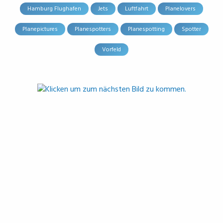
Hamburg Flughafen
Jets
Luftfahrt
Planelovers
Planepictures
Planespotters
Planespotting
Spotter
Vorfeld