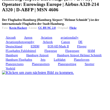
Operator: Eurowings Europe | Airbus A320-214
A320 | D-ABFP | MSN 4606
Der Flughafen Hamburg (Hamburg Airport "Helmut Schmidt") ist der
internationale Flughafen der Stadt Hamburg.
Foto:
Kevin Hackert
| Lizenz:
CC BY-NC 2.0
| Original:
Flickr
Aircraft
Apron
Aviation
aviationdaily
Aviationphotography
Avkeek
Canon
DE
Deutschland
EDDH
EOS 6D Mark II
Flieger
FLughafen Fuhlsbüttel
Flugzeug
Flugzeuge
HAM
Hamburg
Hamburg Airport
Hamburg Airport Helmut Schmidt
Hamburg Flughafen
Jets
Luftfahrt
Planelovers
Planepictures
Planespotters
Planespotting
Spotter
Vorfeld