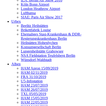
ILA: Berlin Air Show 2016
Köln Bonn Airport
London Heathrow Airport
Lufthansa
SIAE: Paris Air Show 2017
Urbex
Beelitz Heilstätten
Brikettfabrik Louise
Ehemaliges Stasi-Krankenhaus & DDR-
Regierungskrankenhaus Berlin
Heilstätten Hohenlychen
Konsumgesellschaft Berlin
Lungenheilstätte Grabowsee
NSA Fieldstation Teufelsberg Berlin
Wünsdorf-Waldstadt
Alben
HAM Apron 15/09/2019
HAM 02/11/2019
FRA 31/10/2019
U5-Infostation
HAM 23/07/2019
HAM 26/07/2019
TXL 05/05/2019
HAM 15/05/2019
HAM 22/05/2019