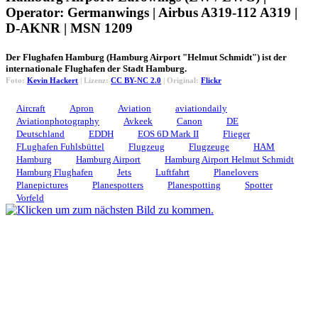
Operator: Germanwings | Airbus A319-112 A319 |
D-AKNR | MSN 1209
Der Flughafen Hamburg (Hamburg Airport "Helmut Schmidt") ist der
internationale Flughafen der Stadt Hamburg.
Foto:
Kevin Hackert
| Lizenz:
CC BY-NC 2.0
| Original:
Flickr
Aircraft
Apron
Aviation
aviationdaily
Aviationphotography
Avkeek
Canon
DE
Deutschland
EDDH
EOS 6D Mark II
Flieger
FLughafen Fuhlsbüttel
Flugzeug
Flugzeuge
HAM
Hamburg
Hamburg Airport
Hamburg Airport Helmut Schmidt
Hamburg Flughafen
Jets
Luftfahrt
Planelovers
Planepictures
Planespotters
Planespotting
Spotter
Vorfeld