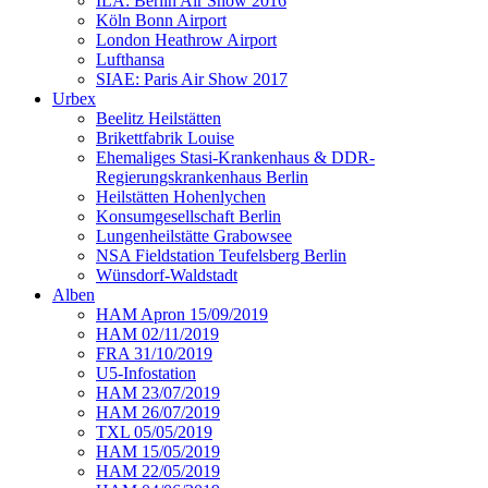
ILA: Berlin Air Show 2016
Köln Bonn Airport
London Heathrow Airport
Lufthansa
SIAE: Paris Air Show 2017
Urbex
Beelitz Heilstätten
Brikettfabrik Louise
Ehemaliges Stasi-Krankenhaus & DDR-
Regierungskrankenhaus Berlin
Heilstätten Hohenlychen
Konsumgesellschaft Berlin
Lungenheilstätte Grabowsee
NSA Fieldstation Teufelsberg Berlin
Wünsdorf-Waldstadt
Alben
HAM Apron 15/09/2019
HAM 02/11/2019
FRA 31/10/2019
U5-Infostation
HAM 23/07/2019
HAM 26/07/2019
TXL 05/05/2019
HAM 15/05/2019
HAM 22/05/2019