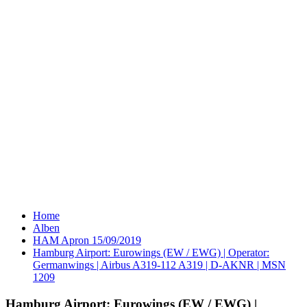
Home
Alben
HAM Apron 15/09/2019
Hamburg Airport: Eurowings (EW / EWG) | Operator:
Germanwings | Airbus A319-112 A319 | D-AKNR | MSN
1209
Hamburg Airport: Eurowings (EW / EWG) |