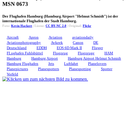
MSN 0673
Der Flughafen Hamburg (Hamburg Airport "Helmut Schmidt") ist der
internationale Flughafen der Stadt Hamburg.
Foto:
Kevin Hackert
| Lizenz:
CC BY-NC 2.0
| Original:
Flickr
Aircraft
Apron
Aviation
aviationdaily
Aviationphotography
Avkeek
Canon
DE
Deutschland
EDDH
EOS 6D Mark II
Flieger
FLughafen Fuhlsbüttel
Flugzeug
Flugzeuge
HAM
Hamburg
Hamburg Airport
Hamburg Airport Helmut Schmidt
Hamburg Flughafen
Jets
Luftfahrt
Planelovers
Planepictures
Planespotters
Planespotting
Spotter
Vorfeld