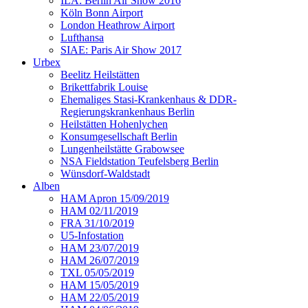
ILA: Berlin Air Show 2016
Köln Bonn Airport
London Heathrow Airport
Lufthansa
SIAE: Paris Air Show 2017
Urbex
Beelitz Heilstätten
Brikettfabrik Louise
Ehemaliges Stasi-Krankenhaus & DDR-
Regierungskrankenhaus Berlin
Heilstätten Hohenlychen
Konsumgesellschaft Berlin
Lungenheilstätte Grabowsee
NSA Fieldstation Teufelsberg Berlin
Wünsdorf-Waldstadt
Alben
HAM Apron 15/09/2019
HAM 02/11/2019
FRA 31/10/2019
U5-Infostation
HAM 23/07/2019
HAM 26/07/2019
TXL 05/05/2019
HAM 15/05/2019
HAM 22/05/2019