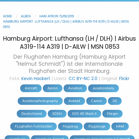
HOME
ALBEN
HAM APRON 15/09/2019
HAMBURG AIRPORT: LUFTHANSA (LH / DLH) | AIRBUS A319-114 A319 | D-AILW | MSN
0853
Hamburg Airport: Lufthansa (LH / DLH) | Airbus
A319-114 A319 | D-AILW | MSN 0853
Der Flughafen Hamburg (Hamburg Airport
"Helmut Schmidt") ist der internationale
Flughafen der Stadt Hamburg.
Foto:
Kevin Hackert
| Lizenz:
CC BY-NC 2.0
| Original:
Flickr
Aircraft
Apron
Aviation
aviationdaily
Aviationphotography
Avkeek
Canon
DE
Deutschland
EDDH
EOS 6D Mark II
Flieger
FLughafen Fuhlsbüttel
Flugzeug
Flugzeuge
HAM