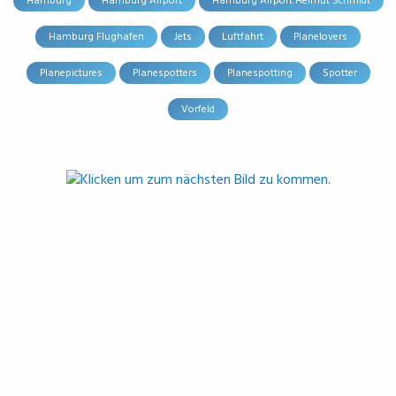
Hamburg
Hamburg Airport
Hamburg Airport Helmut Schmidt
Hamburg Flughafen
Jets
Luftfahrt
Planelovers
Planepictures
Planespotters
Planespotting
Spotter
Vorfeld