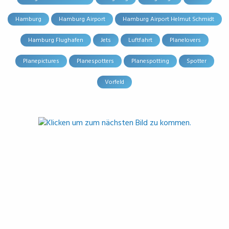
Hamburg
Hamburg Airport
Hamburg Airport Helmut Schmidt
Hamburg Flughafen
Jets
Luftfahrt
Planelovers
Planepictures
Planespotters
Planespotting
Spotter
Vorfeld