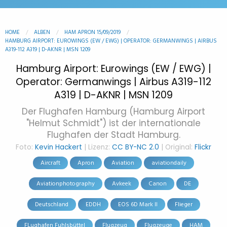
HOME
ALBEN
HAM APRON 15/09/2019
HAMBURG AIRPORT: EUROWINGS (EW / EWG) | OPERATOR: GERMANWINGS | AIRBUS
A319-112 A319 | D-AKNR | MSN 1209
Hamburg Airport: Eurowings (EW / EWG) |
Operator: Germanwings | Airbus A319-112
A319 | D-AKNR | MSN 1209
Der Flughafen Hamburg (Hamburg Airport
"Helmut Schmidt") ist der internationale
Flughafen der Stadt Hamburg.
Foto:
Kevin Hackert
| Lizenz:
CC BY-NC 2.0
| Original:
Flickr
Aircraft
Apron
Aviation
aviationdaily
Aviationphotography
Avkeek
Canon
DE
Deutschland
EDDH
EOS 6D Mark II
Flieger
FLughafen Fuhlsbüttel
Flugzeug
Flugzeuge
HAM