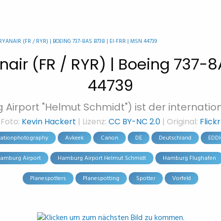
ANAIR (FR / RYR) | BOEING 737-8AS B738 | EI-FRR | MSN 44739
air (FR / RYR) | Boeing 737-8
44739
irport "Helmut Schmidt") ist der internatio
Foto:
Kevin Hackert
| Lizenz:
CC BY-NC 2.0
| Original:
Flickr
iationphotography
Avkeek
Canon
DE
Deutschland
EDD
amburg Airport
Hamburg Airport Helmut Schmidt
Hamburg Flughafen
Planespotters
Planespotting
Spotter
Vorfeld