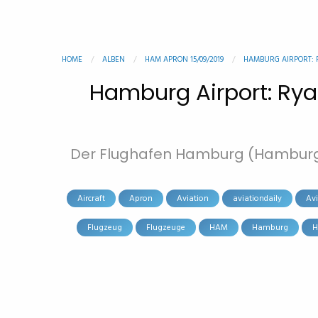
HOME
ALBEN
HAM APRON 15/09/2019
HAMBURG AIRPORT: RY
Hamburg Airport: Ryan
Der Flughafen Hamburg (Hamburg A
Aircraft
Apron
Aviation
aviationdaily
Av
Flugzeug
Flugzeuge
HAM
Hamburg
H