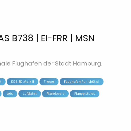
AS B738 | EI-FRR | MSN
nale Flughafen der Stadt Hamburg.
H
EOS 6D Mark II
Flieger
FLughafen Fuhlsbüttel
Jets
Luftfahrt
Planelovers
Planepictures