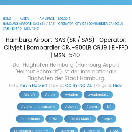
HOME
ALBEN
HAM APRON 15/09/2019
HAMBURG AIRPORT: SAS (SK / SAS) | OPERATOR: CITYJET | BOMBARDIER CRJ-900LR
CRJ9 | EI-FPD | MSN 15401
Hamburg Airport: SAS (SK / SAS) | Operator:
Cityjet | Bombardier CRJ-900LR CRJ9 | EI-FPD
| MSN 15401
Der Flughafen Hamburg (Hamburg Airport
"Helmut Schmidt") ist der internationale
Flughafen der Stadt Hamburg.
Foto:
Kevin Hackert
| Lizenz:
CC BY-NC 2.0
| Original:
Flickr
Aircraft
Apron
Aviation
aviationdaily
Aviationphotography
Avkeek
Canon
DE
Deutschland
EDDH
EOS 6D Mark II
Flieger
FLughafen Fuhlsbüttel
Flugzeug
Flugzeuge
HAM