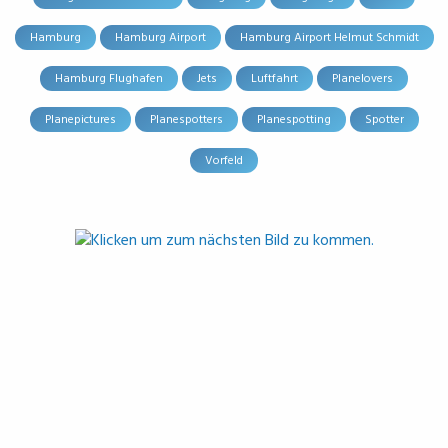
Hamburg
Hamburg Airport
Hamburg Airport Helmut Schmidt
Hamburg Flughafen
Jets
Luftfahrt
Planelovers
Planepictures
Planespotters
Planespotting
Spotter
Vorfeld