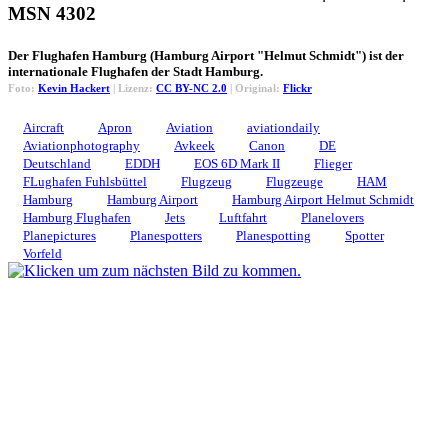
MSN 4302
Der Flughafen Hamburg (Hamburg Airport "Helmut Schmidt") ist der
internationale Flughafen der Stadt Hamburg.
Foto:
Kevin Hackert
| Lizenz:
CC BY-NC 2.0
| Original:
Flickr
Aircraft
Apron
Aviation
aviationdaily
Aviationphotography
Avkeek
Canon
DE
Deutschland
EDDH
EOS 6D Mark II
Flieger
FLughafen Fuhlsbüttel
Flugzeug
Flugzeuge
HAM
Hamburg
Hamburg Airport
Hamburg Airport Helmut Schmidt
Hamburg Flughafen
Jets
Luftfahrt
Planelovers
Planepictures
Planespotters
Planespotting
Spotter
Vorfeld