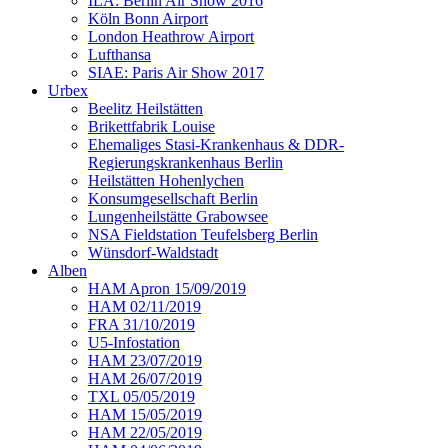
ILA: Berlin Air Show 2016
Köln Bonn Airport
London Heathrow Airport
Lufthansa
SIAE: Paris Air Show 2017
Urbex
Beelitz Heilstätten
Brikettfabrik Louise
Ehemaliges Stasi-Krankenhaus & DDR-
Regierungskrankenhaus Berlin
Heilstätten Hohenlychen
Konsumgesellschaft Berlin
Lungenheilstätte Grabowsee
NSA Fieldstation Teufelsberg Berlin
Wünsdorf-Waldstadt
Alben
HAM Apron 15/09/2019
HAM 02/11/2019
FRA 31/10/2019
U5-Infostation
HAM 23/07/2019
HAM 26/07/2019
TXL 05/05/2019
HAM 15/05/2019
HAM 22/05/2019