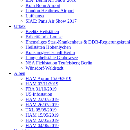
ILA: Berlin Air Show 2016
Köln Bonn Airport
London Heathrow Airport
Lufthansa
SIAE: Paris Air Show 2017
Urbex
Beelitz Heilstätten
Brikettfabrik Louise
Ehemaliges Stasi-Krankenhaus & DDR-Regierungskrank
Heilstätten Hohenlychen
Konsumgesellschaft Berlin
Lungenheilstätte Grabowsee
NSA Fieldstation Teufelsberg Berlin
Wünsdorf-Waldstadt
Alben
HAM Apron 15/09/2019
HAM 02/11/2019
FRA 31/10/2019
U5-Infostation
HAM 23/07/2019
HAM 26/07/2019
TXL 05/05/2019
HAM 15/05/2019
HAM 22/05/2019
HAM 04/06/2019