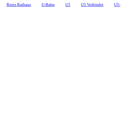
Rotes Rathaus
U-Bahn
U5
U5 Verbindet
U5-