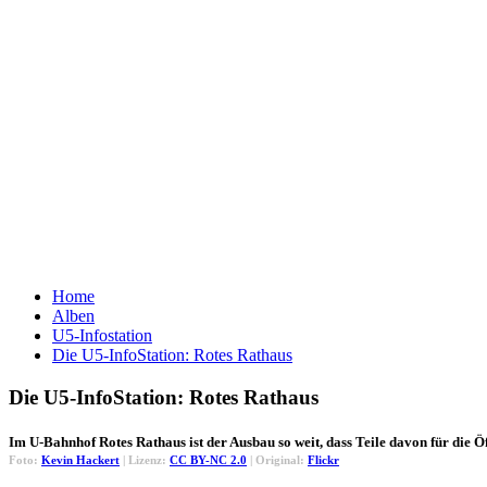
Home
Alben
U5-Infostation
Die U5-InfoStation: Rotes Rathaus
Die U5-InfoStation: Rotes Rathaus
Im U-Bahnhof Rotes Rathaus ist der Ausbau so weit, dass Teile davon für die 
Foto:
Kevin Hackert
| Lizenz:
CC BY-NC 2.0
| Original:
Flickr