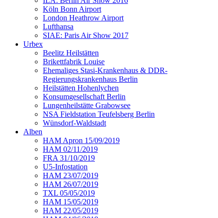
ILA: Berlin Air Show 2016
Köln Bonn Airport
London Heathrow Airport
Lufthansa
SIAE: Paris Air Show 2017
Urbex
Beelitz Heilstätten
Brikettfabrik Louise
Ehemaliges Stasi-Krankenhaus & DDR-
Regierungskrankenhaus Berlin
Heilstätten Hohenlychen
Konsumgesellschaft Berlin
Lungenheilstätte Grabowsee
NSA Fieldstation Teufelsberg Berlin
Wünsdorf-Waldstadt
Alben
HAM Apron 15/09/2019
HAM 02/11/2019
FRA 31/10/2019
U5-Infostation
HAM 23/07/2019
HAM 26/07/2019
TXL 05/05/2019
HAM 15/05/2019
HAM 22/05/2019