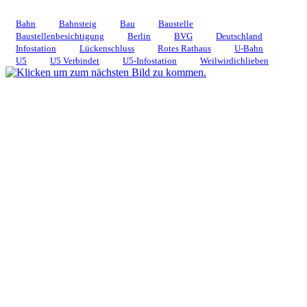
Bahn
Bahnsteig
Bau
Baustelle
Baustellenbesichtigung
Berlin
BVG
Deutschland
Infostation
Lückenschluss
Rotes Rathaus
U-Bahn
U5
U5 Verbindet
U5-Infostation
Weilwirdichlieben