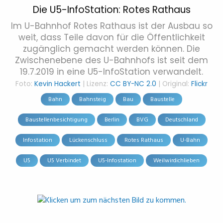
Die U5-InfoStation: Rotes Rathaus
Im U-Bahnhof Rotes Rathaus ist der Ausbau so
weit, dass Teile davon für die Öffentlichkeit
zugänglich gemacht werden können. Die
Zwischenebene des U-Bahnhofs ist seit dem
19.7.2019 in eine U5-InfoStation verwandelt.
Foto:
Kevin Hackert
| Lizenz:
CC BY-NC 2.0
| Original:
Flickr
Bahn
Bahnsteig
Bau
Baustelle
Baustellenbesichtigung
Berlin
BVG
Deutschland
Infostation
Lückenschluss
Rotes Rathaus
U-Bahn
U5
U5 Verbindet
U5-Infostation
Weilwirdichlieben