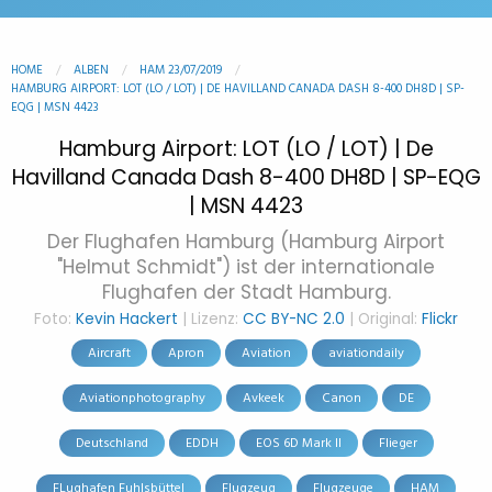
HOME
ALBEN
HAM 23/07/2019
HAMBURG AIRPORT: LOT (LO / LOT) | DE HAVILLAND CANADA DASH 8-400 DH8D | SP-
EQG | MSN 4423
Hamburg Airport: LOT (LO / LOT) | De
Havilland Canada Dash 8-400 DH8D | SP-EQG
| MSN 4423
Der Flughafen Hamburg (Hamburg Airport
"Helmut Schmidt") ist der internationale
Flughafen der Stadt Hamburg.
Foto:
Kevin Hackert
| Lizenz:
CC BY-NC 2.0
| Original:
Flickr
Aircraft
Apron
Aviation
aviationdaily
Aviationphotography
Avkeek
Canon
DE
Deutschland
EDDH
EOS 6D Mark II
Flieger
FLughafen Fuhlsbüttel
Flugzeug
Flugzeuge
HAM