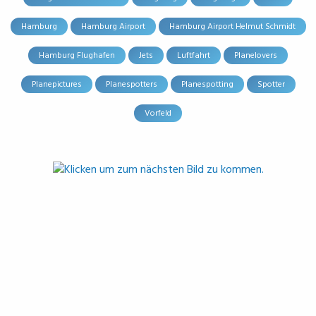
Hamburg
Hamburg Airport
Hamburg Airport Helmut Schmidt
Hamburg Flughafen
Jets
Luftfahrt
Planelovers
Planepictures
Planespotters
Planespotting
Spotter
Vorfeld