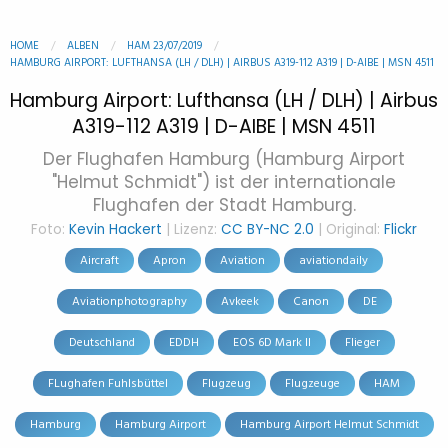
HOME
ALBEN
HAM 23/07/2019
HAMBURG AIRPORT: LUFTHANSA (LH / DLH) | AIRBUS A319-112 A319 | D-AIBE | MSN 4511
Hamburg Airport: Lufthansa (LH / DLH) | Airbus
A319-112 A319 | D-AIBE | MSN 4511
Der Flughafen Hamburg (Hamburg Airport
"Helmut Schmidt") ist der internationale
Flughafen der Stadt Hamburg.
Foto:
Kevin Hackert
| Lizenz:
CC BY-NC 2.0
| Original:
Flickr
Aircraft
Apron
Aviation
aviationdaily
Aviationphotography
Avkeek
Canon
DE
Deutschland
EDDH
EOS 6D Mark II
Flieger
FLughafen Fuhlsbüttel
Flugzeug
Flugzeuge
HAM
Hamburg
Hamburg Airport
Hamburg Airport Helmut Schmidt