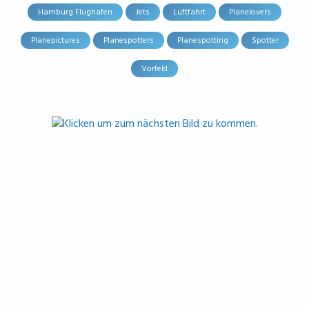
Hamburg Flughafen
Jets
Luftfahrt
Planelovers
Planepictures
Planespotters
Planespotting
Spotter
Vorfeld